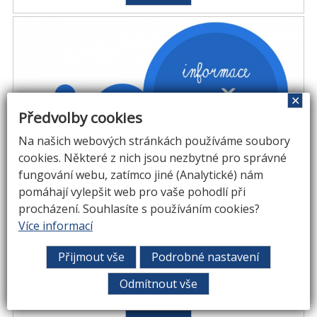
✕
Předvolby cookies
Na našich webových stránkách používáme soubory
cookies. Některé z nich jsou nezbytné pro správné
fungování webu, zatímco jiné (Analytické) nám
pomáhají vylepšit web pro vaše pohodlí při
Druháci a třeťáci v třeboňském
procházení. Souhlasíte s používáním cookies?
Více informací
archivu
Přijmout vše
Podrobné nastavení
V pátek se naši druháci a treťáci vypravili na
Odmítnout vše
exkurzi do třeboňského archivu...