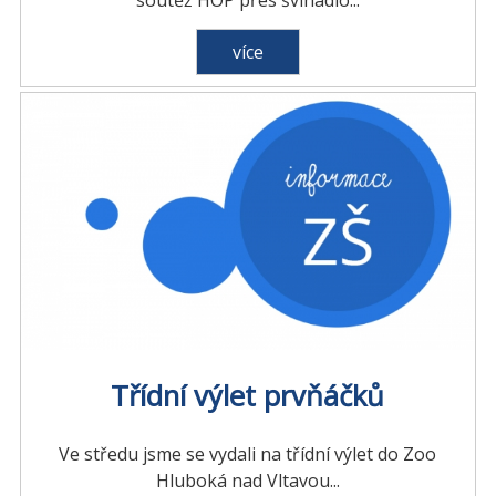
soutěž HOP přes švihadlo...
více
Třídní výlet prvňáčků
Ve středu jsme se vydali na třídní výlet do Zoo
Hluboká nad Vltavou...