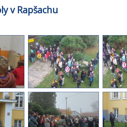
koly v Rapšachu