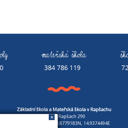
Základní škola a Mateřská škola v Rapšachu
378 07 Rapšach 290
✕
GPS souřadnice: 48.8779183N, 14.9374494E