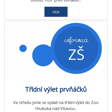
soutěž HOP přes švihadlo...
více
Třídní výlet prvňáčků
Ve středu jsme se vydali na třídní výlet do Zoo
Hluboká nad Vltavou...