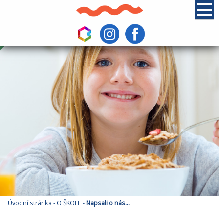
Úvodní stránka
-
O ŠKOLE
-
Napsali o nás...