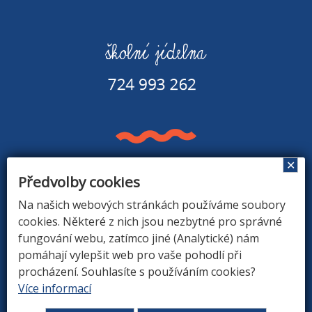
✕
Předvolby cookies
Základní škola a Mateřská škola v Rapšachu
378 07 Rapšach 290
Na našich webových stránkách používáme soubory
GPS souřadnice: 48.8779183N, 14.9374494E
cookies. Některé z nich jsou nezbytné pro správné
fungování webu, zatímco jiné (Analytické) nám
pomáhají vylepšit web pro vaše pohodlí při
procházení. Souhlasíte s používáním cookies?
ÚVOD
|
O ŠKOLE
|
ZÁKLADNÍ ŠKOLA
|
MATEŘSKÁ
Více informací
ŠKOLA
|
DRUŽINA
|
KONTAKTY