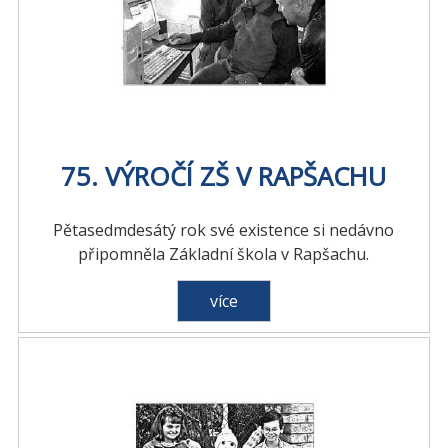
75. VÝROČÍ ZŠ V RAPŠACHU
Pětasedmdesátý rok své existence si nedávno
připomněla Základní škola v Rapšachu.
více