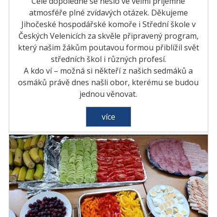
Celé dopoledne se neslo ve velmi příjemné
atmosféře plné zvídavých otázek. Děkujeme
Jihočeské hospodářské komoře i Střední škole v
Českých Velenicích za skvěle připravený program,
který našim žákům poutavou formou přiblížil svět
středních škol i různých profesí.
A kdo ví – možná si někteří z našich sedmáků a
osmáků právě dnes našli obor, kterému se budou
jednou věnovat.
více