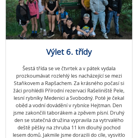
Výlet 6. třídy
Šestá třída se ve čtvrtek a v pátek vydala
prozkoumávat rozlehlý les nacházející se mezi
Staňkovem a Rapšachem. Za krásného počasí si
žáci prohlédli Přírodní rezervaci Rašeliniště Pele,
lesní rybníky Medenici a Svobodný. Poté je čekal
oběd a vodní dovádění v rybníce Hejtman. Den
jsme zakončili taborákem a zpěvem písní. Druhý
den se statečná družina vypravila za vytrvalého
deště pěšky na zhruba 11 km dlouhý pochod
lesem domů. Jakmile jsme dorazili do cíle, vysvitlo