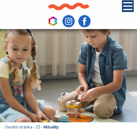
Úvodní stránka
-
ZŠ
-
Aktuality