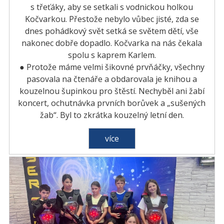
s třeťáky, aby se setkali s vodnickou holkou
Kočvarkou. Přestože nebylo vůbec jisté, zda se
dnes pohádkový svět setká se světem dětí, vše
nakonec dobře dopadlo. Kočvarka na nás čekala
spolu s kaprem Karlem.
● Protože máme velmi šikovné prvňáčky, všechny
pasovala na čtenáře a obdarovala je knihou a
kouzelnou šupinkou pro štěstí. Nechyběl ani žabí
koncert, ochutnávka prvních borůvek a „sušených
žab“. Byl to zkrátka kouzelný letní den.
více