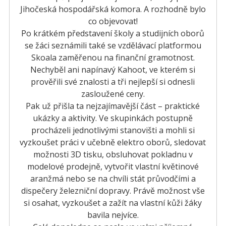
Jihočeská hospodářská komora. A rozhodně bylo
co objevovat!
Po krátkém představení školy a studijních oborů
se žáci seznámili také se vzdělávací platformou
Skoala zaměřenou na finanční gramotnost.
Nechyběl ani napínavý Kahoot, ve kterém si
prověřili své znalosti a tři nejlepší si odnesli
zasloužené ceny.
Pak už přišla ta nejzajímavější část – praktické
ukázky a aktivity. Ve skupinkách postupně
procházeli jednotlivými stanovišti a mohli si
vyzkoušet práci v učebně elektro oborů, sledovat
možnosti 3D tisku, obsluhovat pokladnu v
modelové prodejně, vytvořit vlastní květinové
aranžmá nebo se na chvíli stát průvodčími a
dispečery železniční dopravy. Právě možnost vše
si osahat, vyzkoušet a zažít na vlastní kůži žáky
bavila nejvíce.