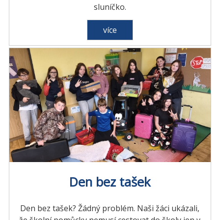
sluníčko.
více
Den bez tašek
Den bez tašek? Žádný problém. Naši žáci ukázali,
že školní pomůcky nemusí cestovat do školy jen v