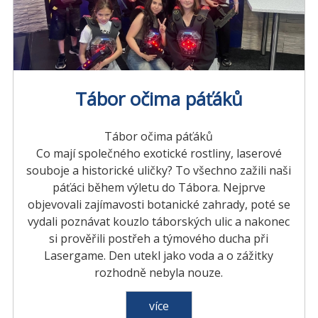
Tábor očima páťáků
Tábor očima páťáků
Co mají společného exotické rostliny, laserové
souboje a historické uličky? To všechno zažili naši
páťáci během výletu do Tábora. Nejprve
objevovali zajímavosti botanické zahrady, poté se
vydali poznávat kouzlo táborských ulic a nakonec
si prověřili postřeh a týmového ducha při
Lasergame. Den utekl jako voda a o zážitky
rozhodně nebyla nouze.
více