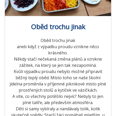
Oběd trochu jinak
Oběd trochu jinak
aneb když z výpadku proudu vznikne něco
krásného.
Někdy stačí nečekaná změna plánů a vznikne
zážitek, na který se jen tak nezapomíná.
Kvůli výpadku proudu nebylo možné připravit
běžný teplý oběd. Místo toho se naše školní
jídelna proměnila v příjemné piknikové místo plné
prostřených stolů a kytiček ve vázičkách.
A víte, co všechny potěšilo nejvíc? Nebyly to jen
plné talíře, ale především atmosféra.
Děti si samy vybíraly a nandávaly tolik, kolik
skutečně snědly. Starší žáci pomáhali mladším, u