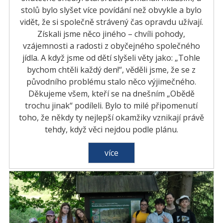
stolů bylo slyšet více povídání než obvykle a bylo
vidět, že si společně strávený čas opravdu užívají.
Získali jsme něco jiného – chvíli pohody,
vzájemnosti a radosti z obyčejného společného
jídla. A když jsme od dětí slyšeli věty jako: „Tohle
bychom chtěli každý den!“, věděli jsme, že se z
původního problému stalo něco výjimečného.
Děkujeme všem, kteří se na dnešním „Obědě
trochu jinak“ podíleli. Bylo to milé připomenutí
toho, že někdy ty nejlepší okamžiky vznikají právě
tehdy, když věci nejdou podle plánu.
více