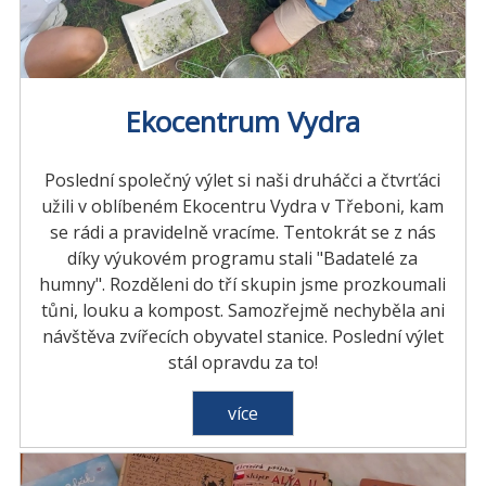
Ekocentrum Vydra
Poslední společný výlet si naši druháčci a čtvrťáci
užili v oblíbeném Ekocentru Vydra v Třeboni, kam
se rádi a pravidelně vracíme. Tentokrát se z nás
díky výukovém programu stali "Badatelé za
humny". Rozděleni do tří skupin jsme prozkoumali
tůni, louku a kompost. Samozřejmě nechyběla ani
návštěva zvířecích obyvatel stanice. Poslední výlet
stál opravdu za to!
více