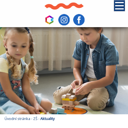
Úvodní stránka
-
ZŠ
-
Aktuality