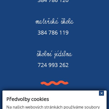
✕
Předvolby cookies
Základní škola a Mateřská škola v Rapšachu
378 07 Rapšach 290
Na našich webových stránkách používáme soubory