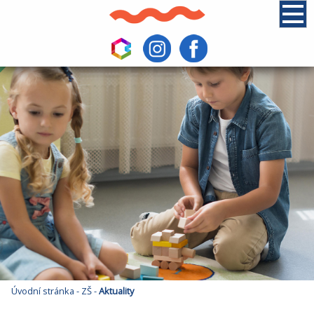
Úvodní stránka
-
ZŠ
-
Aktuality