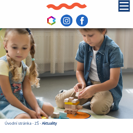
Úvodní stránka
-
ZŠ
-
Aktuality