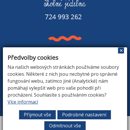
✕
Předvolby cookies
Základní škola a Mateřská škola v Rapšachu
378 07 Rapšach 290
Na našich webových stránkách používáme soubory
GPS souřadnice: 48.8779183N, 14.9374494E
cookies. Některé z nich jsou nezbytné pro správné
fungování webu, zatímco jiné (Analytické) nám
pomáhají vylepšit web pro vaše pohodlí při
procházení. Souhlasíte s používáním cookies?
ÚVOD
|
O ŠKOLE
|
ZÁKLADNÍ ŠKOLA
|
MATEŘSKÁ
Více informací
ŠKOLA
|
DRUŽINA
|
KONTAKTY
Přijmout vše
Podrobné nastavení
Vytvořil
ARGON systems
Odmítnout vše