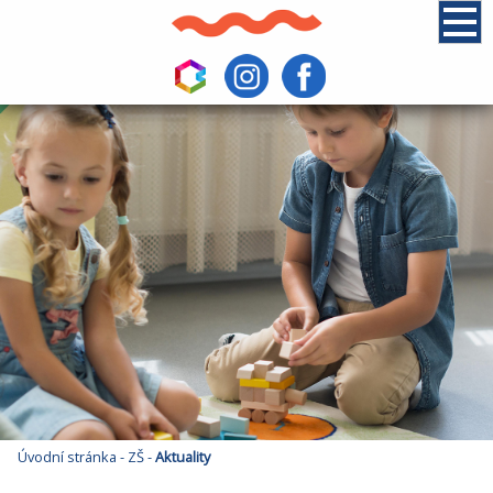
Úvodní stránka
-
ZŠ
-
Aktuality