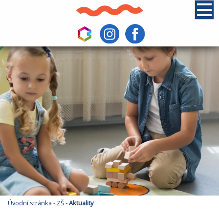
Úvodní stránka
-
ZŠ
-
Aktuality