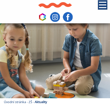
Úvodní stránka
-
ZŠ
-
Aktuality