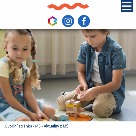
Úvodní stránka
-
MŠ
-
Aktuality z MŠ