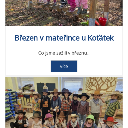
Březen v mateřince u Koťátek
Co jsme zažili v březnu...
více