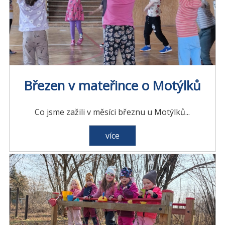
Březen v mateřince o Motýlků
Co jsme zažili v měsíci březnu u Motýlků...
více