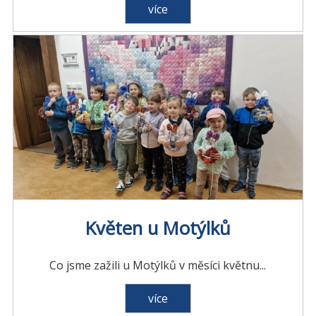
více
Květen u Motýlků
Co jsme zažili u Motýlků v měsíci květnu...
více