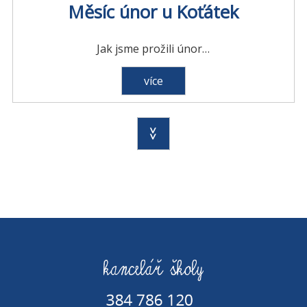
Měsíc únor u Koťátek
Jak jsme prožili únor…
více
>>