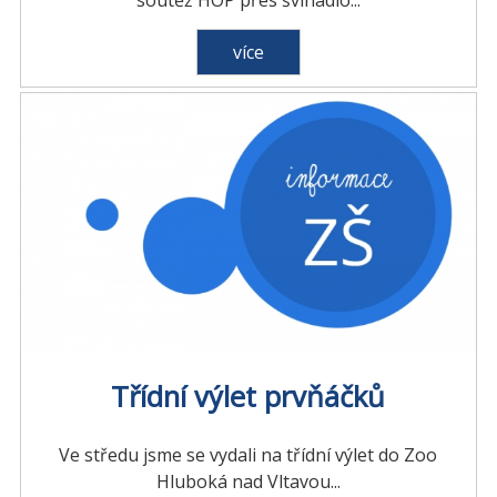
soutěž HOP přes švihadlo...
více
Třídní výlet prvňáčků
Ve středu jsme se vydali na třídní výlet do Zoo
Hluboká nad Vltavou...