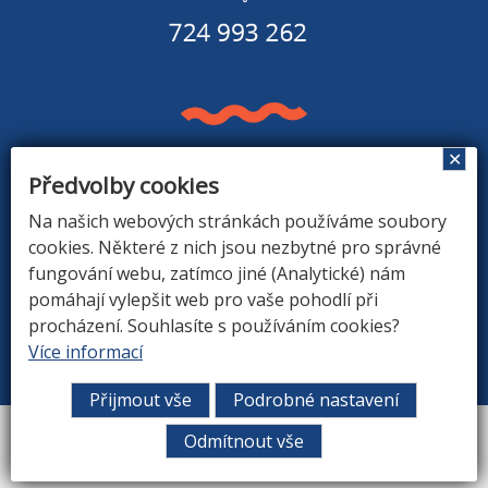
✕
Předvolby cookies
Základní škola a Mateřská škola v Rapšachu
378 07 Rapšach 290
Na našich webových stránkách používáme soubory
GPS souřadnice: 48.8779183N, 14.9374494E
cookies. Některé z nich jsou nezbytné pro správné
fungování webu, zatímco jiné (Analytické) nám
pomáhají vylepšit web pro vaše pohodlí při
procházení. Souhlasíte s používáním cookies?
ÚVOD
|
O ŠKOLE
|
ZÁKLADNÍ ŠKOLA
|
MATEŘSKÁ
Více informací
ŠKOLA
|
DRUŽINA
|
KONTAKTY
Přijmout vše
Podrobné nastavení
Vytvořil
ARGON systems
Odmítnout vše
Tvorba webových stránek
RAZ DVA WEB