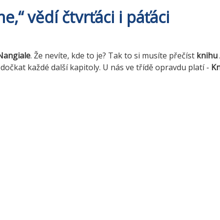
e,“ vědí čtvrťáci i páťáci
Nangiale
. Že nevíte, kde to je? Tak to si musíte přečíst
knihu 
očkat každé další kapitoly. U nás ve třídě opravdu platí -
Kn