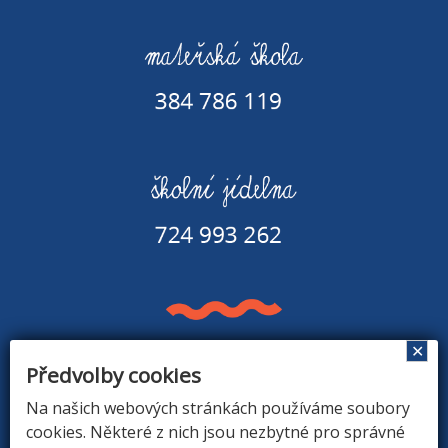
✕
Předvolby cookies
Základní škola a Mateřská škola v Rapšachu
378 07 Rapšach 290
Na našich webových stránkách používáme soubory
GPS souřadnice: 48.8779183N, 14.9374494E
cookies. Některé z nich jsou nezbytné pro správné