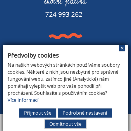
✕
Předvolby cookies
Základní škola a Mateřská škola v Rapšachu
378 07 Rapšach 290
Na našich webových stránkách používáme soubory
GPS souřadnice: 48.8779183N, 14.9374494E
cookies. Některé z nich jsou nezbytné pro správné
fungování webu, zatímco jiné (Analytické) nám
pomáhají vylepšit web pro vaše pohodlí při
procházení. Souhlasíte s používáním cookies?
ÚVOD
|
O ŠKOLE
|
ZÁKLADNÍ ŠKOLA
|
MATEŘSKÁ
Více informací
ŠKOLA
|
DRUŽINA
|
KONTAKTY
Přijmout vše
Podrobné nastavení
Vytvořil
ARGON systems
Odmítnout vše
Tvorba webových stránek
RAZ DVA WEB