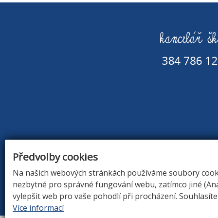
Předvolby cookies
Na našich webových stránkách používáme soubory cookie
nezbytné pro správné fungování webu, zatímco jiné (An
ÚVOD
|
O Š
vylepšit web pro vaše pohodlí při procházení. Souhlasít
Více informací