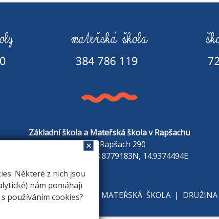
Základní škola a Mateřská škola v Rapšachu
378 07 Rapšach 290
✕
GPS souřadnice: 48.8779183N, 14.9374494E
s. Některé z nich jsou
alytické) nám pomáhají
KOLE
|
ZÁKLADNÍ ŠKOLA
|
MATEŘSKÁ ŠKOLA
|
DRUŽINA
e s používáním cookies?