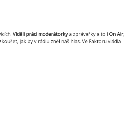
icích.
Viděli práci moderátorky
a zprávařky a to i
On Air
,
yzkoušet, jak by v rádiu zněl náš hlas. Ve Faktoru vládla