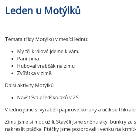
Leden u Motýlků
Témata třídy Motýlků v měsíci lednu:
My tři králové jdeme k vám.
Paní zima.
Huboval vrabčák na zimu.
Zvířátka v zimě.
Další aktivity Motýlků:
Návštěva předškoláků v ZŠ
V lednu jsme si vyráběli papírové koruny a učili se tříkrál
Zimu jsme si moc užili. Stavěli jsme sněhuláky, bunkry ze
nakreslit ptáčka. Ptáčky jsme pozorovali i venku na krmítku,