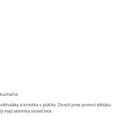
 kuchařce.
sněhuláky a krmítka s ptáčky. Zkusili jsme pomocí diktátu
ěji mají semínka slunečnice.