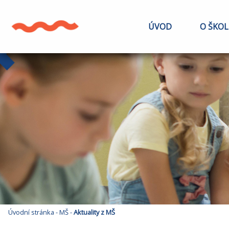
ÚVOD
O ŠKOL
Úvodní stránka
-
MŠ
-
Aktuality z MŠ