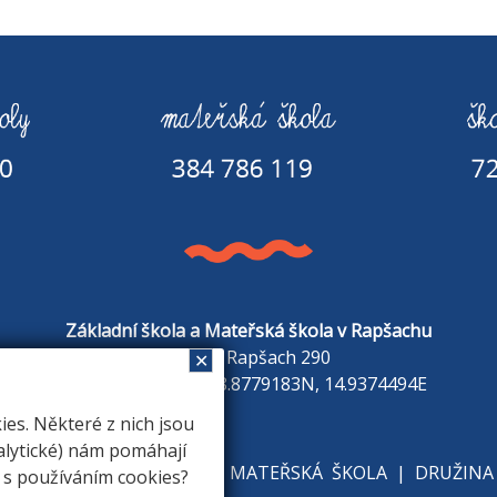
Základní škola a Mateřská škola v Rapšachu
378 07 Rapšach 290
✕
GPS souřadnice: 48.8779183N, 14.9374494E
s. Některé z nich jsou
alytické) nám pomáhají
KOLE
|
ZÁKLADNÍ ŠKOLA
|
MATEŘSKÁ ŠKOLA
|
DRUŽINA
e s používáním cookies?