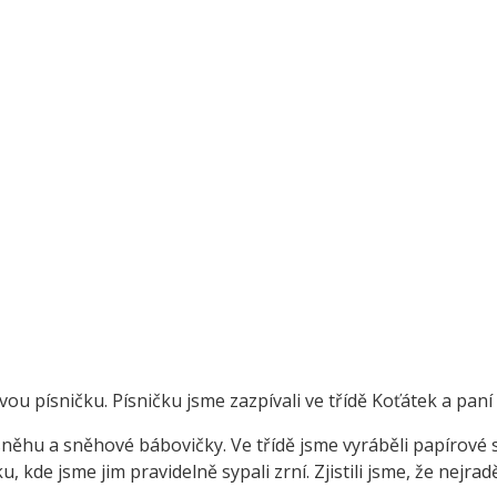
ovou písničku. Písničku jsme zazpívali ve třídě Koťátek a paní
 sněhu a sněhové bábovičky. Ve třídě jsme vyráběli papírové 
 kde jsme jim pravidelně sypali zrní. Zjistili jsme, že nejrad