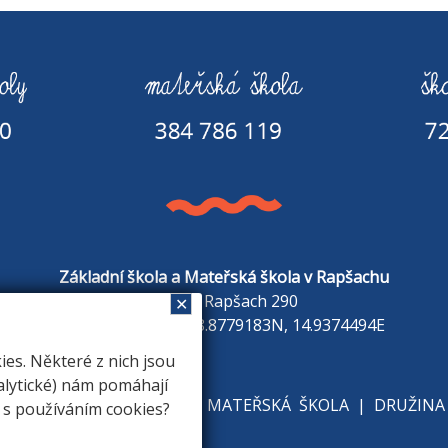
Základní škola a Mateřská škola v Rapšachu
378 07 Rapšach 290
✕
GPS souřadnice: 48.8779183N, 14.9374494E
s. Některé z nich jsou
alytické) nám pomáhají
KOLE
|
ZÁKLADNÍ ŠKOLA
|
MATEŘSKÁ ŠKOLA
|
DRUŽINA
e s používáním cookies?