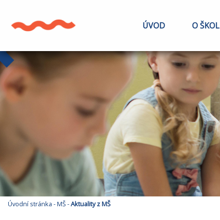
ÚVOD
O ŠKOL
Úvodní stránka
-
MŠ
-
Aktuality z MŠ