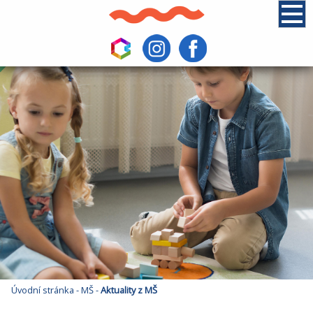
Úvodní stránka
-
MŠ
-
Aktuality z MŠ