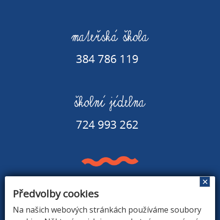
✕
Předvolby cookies
Základní škola a Mateřská škola v Rapšachu
378 07 Rapšach 290
Na našich webových stránkách používáme soubory
GPS souřadnice: 48.8779183N, 14.9374494E