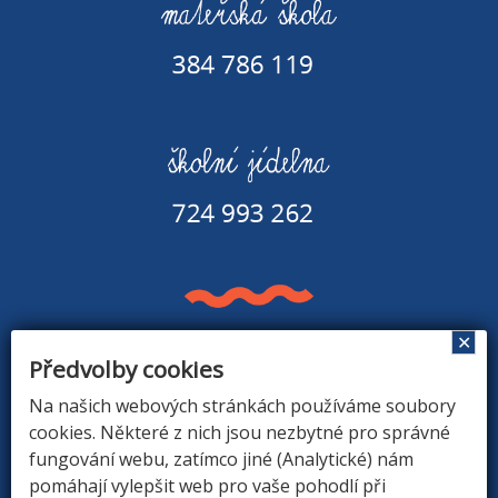
✕
Předvolby cookies
Základní škola a Mateřská škola v Rapšachu
378 07 Rapšach 290
Na našich webových stránkách používáme soubory
GPS souřadnice: 48.8779183N, 14.9374494E
cookies. Některé z nich jsou nezbytné pro správné
fungování webu, zatímco jiné (Analytické) nám
pomáhají vylepšit web pro vaše pohodlí při