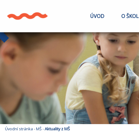
ÚVOD
O ŠKOL
Úvodní stránka
-
MŠ
-
Aktuality z MŠ