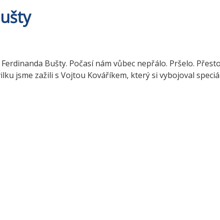
ušty
Ferdinanda Bušty. Počasí nám vůbec nepřálo. Pršelo. Přesto 
u jsme zažili s Vojtou Kováříkem, který si vybojoval speciál