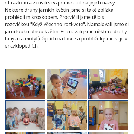
obrázkům a zkusili si vzpomenout na jejich názvy.
Některé druhy jarních květin jsme si také zblízka
prohlédli mikroskopem. Procvičili jsme tělo s
rozcvičkou "Když všechno rozkvete". Namalovali jsme si
jarní louku plnou květin. Poznávali jsme některé druhy
hmyzu a motýlů žijících na louce a prohlíželi jsme si je v
encyklopediích.