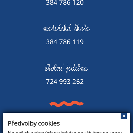
✕
Předvolby cookies
Základní škola a Mateřská škola v Rapšachu
378 07 Rapšach 290