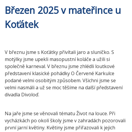
Březen 2025 v mateřince u
Koťátek
V březnu jsme s Koťátky přivítali jaro a sluníčko. S
motýlky jsme upekli masopustní koláče a užili si
společně karneval. V březnu jsme zhlédli loutkové
představení klasické pohádky O Červené Karkulce
podané velmi osobitým způsobem. Všichni jsme se
velmi nasmáli a už se moc těšíme na další představení
divadla Divoloď.
Na jaře jsme se věnovali tématu Život na louce. Při
vycházkách po okolí školy jsme v zahradách pozorovali
první jarní květiny. Květiny jsme přiřazovali k jejich