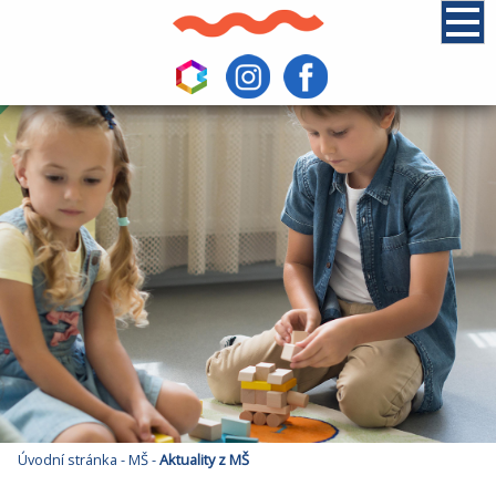
Úvodní stránka
-
MŠ
-
Aktuality z MŠ