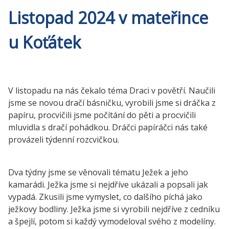
Listopad 2024 v mateřince
u Koťátek
V listopadu na nás čekalo téma Draci v povětří. Naučili
jsme se novou dračí básničku, vyrobili jsme si dráčka z
papíru, procvičili jsme počítání do pěti a procvičili
mluvidla s dračí pohádkou. Dráčci papíráčci nás také
provázeli týdenní rozcvičkou.
Dva týdny jsme se věnovali tématu Ježek a jeho
kamarádi. Ježka jsme si nejdříve ukázali a popsali jak
vypadá. Zkusili jsme vymyslet, co dalšího píchá jako
ježkovy bodliny. Ježka jsme si vyrobili nejdříve z cedníku
a špejlí, potom si každý vymodeloval svého z modelíny.