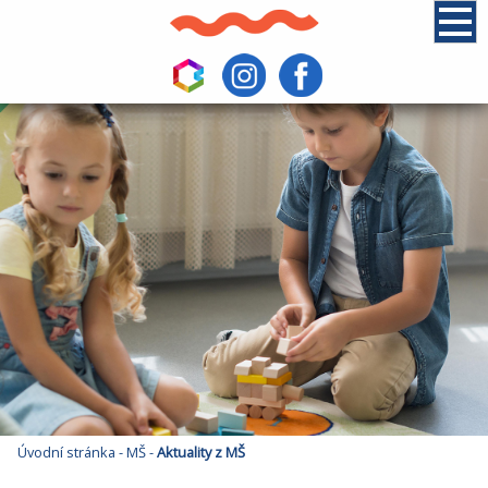
Úvodní stránka
-
MŠ
-
Aktuality z MŠ