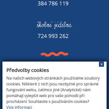
✕
Předvolby cookies
Základní škola a Mateřská škola v Rapšachu
378 07 Rapšach 290
Na našich webových stránkách používáme soubory
GPS souřadnice: 48.8779183N, 14.9374494E
cookies. Některé z nich jsou nezbytné pro správné
fungování webu, zatímco jiné (Analytické) nám
pomáhají vylepšit web pro vaše pohodlí při
procházení. Souhlasíte s používáním cookies?
ÚVOD
|
O ŠKOLE
|
ZÁKLADNÍ ŠKOLA
|
MATEŘSKÁ
Více informací
ŠKOLA
|
DRUŽINA
|
KONTAKTY