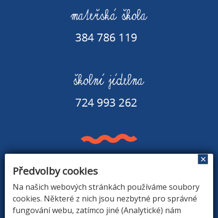
✕
Předvolby cookies
Základní škola a Mateřská škola v Rapšachu
378 07 Rapšach 290
Na našich webových stránkách používáme soubory
GPS souřadnice: 48.8779183N, 14.9374494E
cookies. Některé z nich jsou nezbytné pro správné
fungování webu, zatímco jiné (Analytické) nám