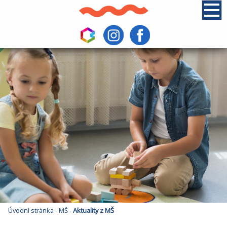
Úvodní stránka
-
MŠ
-
Aktuality z MŠ