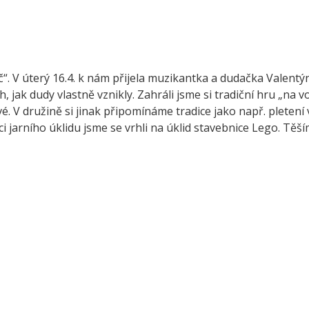
“. V úterý 16.4. k nám přijela muzikantka a dudačka Valentýn
ěh, jak dudy vlastně vznikly. Zahráli jsme si tradiční hru „na 
é. V družině si jinak připomínáme tradice jako např. pletení 
 jarního úklidu jsme se vrhli na úklid stavebnice Lego. Těš