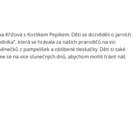
a Křížová s Kozlíkem Pepíkem. Děti se dozvěděli o jarních
vodníka“, která se hrávala za našich prarodičů na vsi.
věnečků z pampelišek a oblíbené tleskačky. Děti si také
íme se na více slunečných dnů, abychom mohli trávit náš