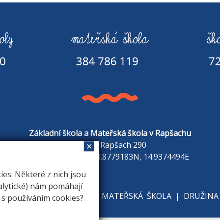
Základní škola a Mateřská škola v Rapšachu
378 07 Rapšach 290
✕
GPS souřadnice: 48.8779183N, 14.9374494E
s. Některé z nich jsou
alytické) nám pomáhají
KOLE
|
ZÁKLADNÍ ŠKOLA
|
MATEŘSKÁ ŠKOLA
|
DRUŽINA
e s používáním cookies?