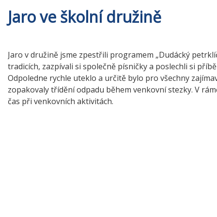
Jaro ve školní družině
Jaro v družině jsme zpestřili programem „Dudácký petrklíč
tradicích, zazpívali si společně písničky a poslechli si příb
Odpoledne rychle uteklo a určitě bylo pro všechny zajímav
zopakovaly třídění odpadu během venkovní stezky. V rámci
čas při venkovních aktivitách.