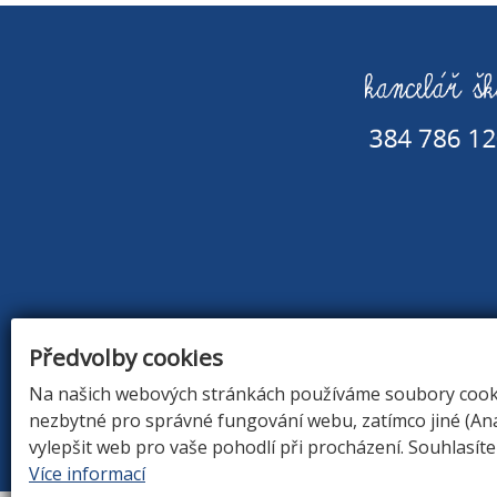
Předvolby cookies
Na našich webových stránkách používáme soubory cookie
nezbytné pro správné fungování webu, zatímco jiné (An
ÚVOD
|
O Š
vylepšit web pro vaše pohodlí při procházení. Souhlasít
Více informací