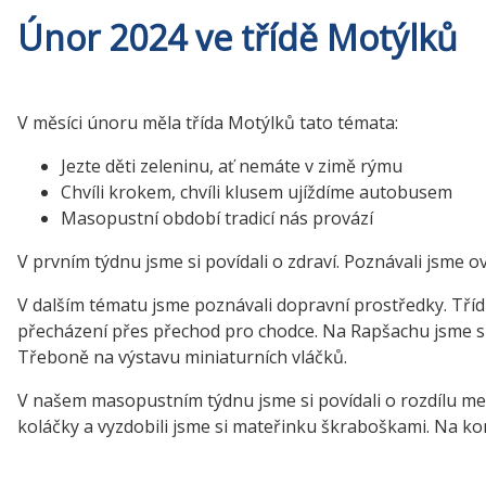
Únor 2024 ve třídě Motýlků
V měsíci únoru měla třída Motýlků tato témata:
Jezte děti zeleninu, ať nemáte v zimě rýmu
Chvíli krokem, chvíli klusem ujíždíme autobusem
Masopustní období tradicí nás provází
V prvním týdnu jsme si povídali o zdraví. Poznávali jsme ov
V dalším tématu jsme poznávali dopravní prostředky. Třídili
přecházení přes přechod pro chodce. Na Rapšachu jsme si p
Třeboně na výstavu miniaturních vláčků.
V našem masopustním týdnu jsme si povídali o rozdílu me
koláčky a vyzdobili jsme si mateřinku škraboškami. Na konc