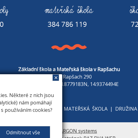
Základní škola a Mateřská škola v Rapšachu
378 07 Rapšach 290
✕
GPS souřadnice: 48.8779183N, 14.9374494E
s. Některé z nich jsou
alytické) nám pomáhají
KOLE
|
ZÁKLADNÍ ŠKOLA
|
MATEŘSKÁ ŠKOLA
|
DRUŽINA
e s používáním cookies?
Vytvořil
ARGON systems
Odmítnout vše