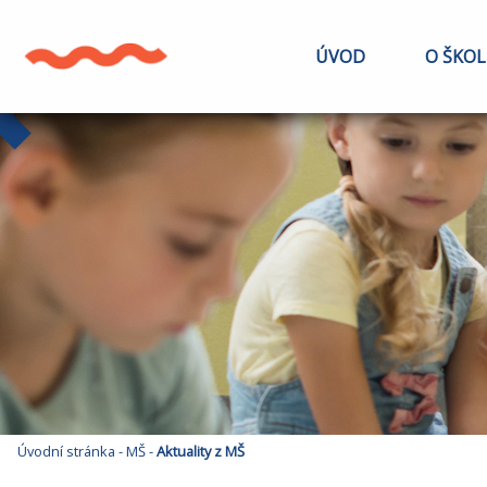
ÚVOD
O ŠKOL
Úvodní stránka
-
MŠ
-
Aktuality z MŠ