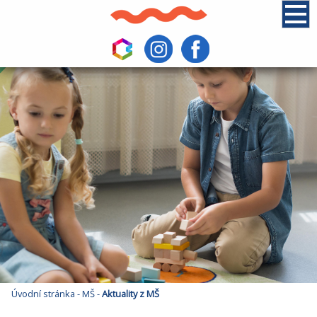
Úvodní stránka
-
MŠ
-
Aktuality z MŠ