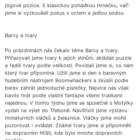
jógové pozice. S klasickou pohádkou Hrnečku, vař!
jsme si vyzkoušeli pokus s octem a jedlou sodou.
Barvy a tvary
Po prázdninách nás čekalo téma Barvy a tvary.
Přiřazovali jsme tvary k jejich stínům, skládali puzzle
a řadili tvary podle velikosti. Povídali jsme si, co nám
který tvar připomíná. Užili jsme si den s barevným
hudebním nástrojem Boomwhackers a zkusili podle
barev zahrát jednoduché písničky. Nejvíce nás však
bavilo hrát podle vlastní fantazie všemi trubkami
najednou. V tomto týdnu jsme se společně s Motýlky
vydali na výlet do Třeboně. Navštívili jsme výstavu
miniaturních vláčků a železnice. Vláčky jsme mohli
pozorovat i ovládat. Známé tvary jsme si připomněli
na dopravním hřišti, kde bylo mnoho dopravních