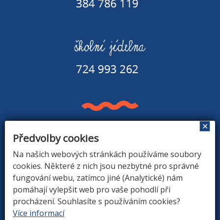
✕
Předvolby cookies
Základní škola a Mateřská škola v Rapšachu
378 07 Rapšach 290
Na našich webových stránkách používáme soubory
GPS souřadnice: 48.8779183N, 14.9374494E
cookies. Některé z nich jsou nezbytné pro správné
fungování webu, zatímco jiné (Analytické) nám
pomáhají vylepšit web pro vaše pohodlí při
procházení. Souhlasíte s používáním cookies?
ÚVOD
|
O ŠKOLE
|
ZÁKLADNÍ ŠKOLA
|
MATEŘSKÁ
Více informací
ŠKOLA
|
DRUŽINA
|
KONTAKTY