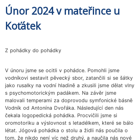
Únor 2024 v mateřince u
Koťátek
Z pohádky do pohádky
V únoru jsme se ocitli v pohádce. Pomohli jsme
vodníkovi sestavit pěvecký sbor, zatančili si se šátky
jako rusalky na vodní hladině a zkusili jsme dělat vlny
s psychomotorickým padákem. Na závěr jsme
malovali temperami za doprovodu symfonické básně
Vodník od Antonína Dvořáka. Následující den nás
čekala logopedická pohádka. Procvičili jsme si
oromotoriku a výslovnost s letadélkem, které se bálo
létat. Jógová pohádka o stolu a židli nás poučila o
tom, že nikdo není víc než druhý, a naučila nás nové