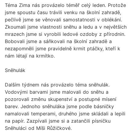
Téma Zima nás provázelo téměř celý leden. Protože
jsme spoustu času trávili venku na školní zahradě,
pečlivě jsme se věnovali samostatnosti v oblékání.
Zkoumali jsme vlastnosti sněhu a ledu a v největších
mrazech jsme si vyrobili ledové ozdoby z přírodnin.
Bobovali jsme a sáňkovali na školní zahradě a
nezapomněli jsme pravidelně krmit ptáčky, kteří k
nám létají na krmítko.
Sněhulák
Dalším týdnem nás provázelo téma sněhulák.
Vodovými barvami jsme malovali do sněhu a
pozorovali změnu skupenství a postupné mísení
barev. Jednoho sněhuláka jsme podle básničky
namalovali temperami, druhého jsme skládali a lepili
na papír. Zazpívali jsme si a zatančili písničku
Sněhuláci od Míši Růžičkové.