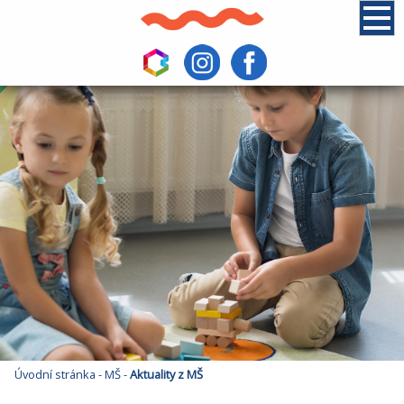
Úvodní stránka
-
MŠ
-
Aktuality z MŠ