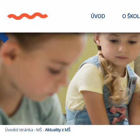
ÚVOD
O ŠKOL
Úvodní stránka
-
MŠ
-
Aktuality z MŠ