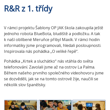
R&R z 1. třídy
V rámci projektu Šablony OP JAK škola zakoupila ještě
jednoho robota BlueBota, bludiště a podložku. A tak
k naší oblíbené Meruňce přibyl Maxík. V rámci hodin
informatiky jsme programovali, hledali posloupnosti.
Inspirovala nás pohádka „O veliké řepě“.
Pohádka „Krtek a sluchátko“ nás vtáhla do světa
telefonování. Zavolali jsme až na ostrov La Palma.
Během našeho prvního společného videohovoru jsme
se dozvěděli, jak se na tomto ostrově žije, naučili se
několik slov španělsky.