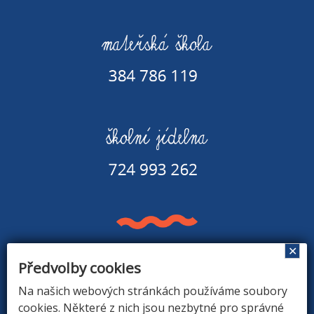
✕
Předvolby cookies
Základní škola a Mateřská škola v Rapšachu
378 07 Rapšach 290
Na našich webových stránkách používáme soubory
GPS souřadnice: 48.8779183N, 14.9374494E
cookies. Některé z nich jsou nezbytné pro správné