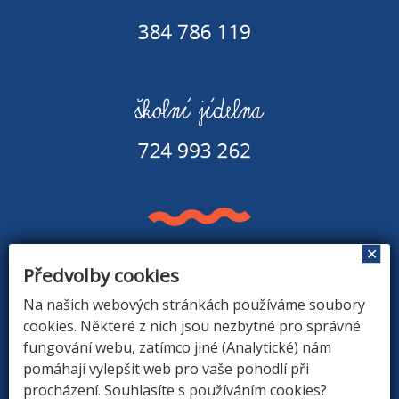
✕
Předvolby cookies
Základní škola a Mateřská škola v Rapšachu
378 07 Rapšach 290
Na našich webových stránkách používáme soubory
GPS souřadnice: 48.8779183N, 14.9374494E
cookies. Některé z nich jsou nezbytné pro správné
fungování webu, zatímco jiné (Analytické) nám
pomáhají vylepšit web pro vaše pohodlí při
procházení. Souhlasíte s používáním cookies?
ÚVOD
|
O ŠKOLE
|
ZÁKLADNÍ ŠKOLA
|
MATEŘSKÁ