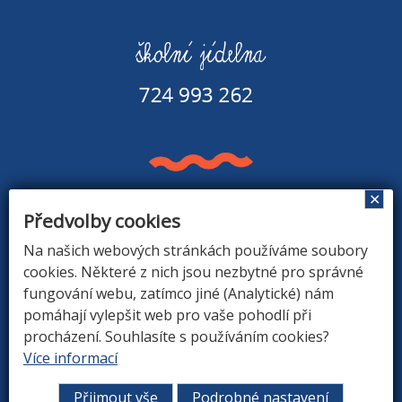
✕
Předvolby cookies
Základní škola a Mateřská škola v Rapšachu
378 07 Rapšach 290
Na našich webových stránkách používáme soubory
GPS souřadnice: 48.8779183N, 14.9374494E
cookies. Některé z nich jsou nezbytné pro správné
fungování webu, zatímco jiné (Analytické) nám
pomáhají vylepšit web pro vaše pohodlí při
procházení. Souhlasíte s používáním cookies?
ÚVOD
|
O ŠKOLE
|
ZÁKLADNÍ ŠKOLA
|
MATEŘSKÁ
Více informací
ŠKOLA
|
DRUŽINA
|
KONTAKTY
Přijmout vše
Podrobné nastavení