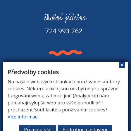
✕
Předvolby cookies
Základní škola a Mateřská škola v Rapšachu
378 07 Rapšach 290
Na našich webových stránkách používáme soubory
GPS souřadnice: 48.8779183N, 14.9374494E
cookies. Některé z nich jsou nezbytné pro správné
fungování webu, zatímco jiné (Analytické) nám
pomáhají vylepšit web pro vaše pohodlí při
procházení. Souhlasíte s používáním cookies?
ÚVOD
|
O ŠKOLE
|
ZÁKLADNÍ ŠKOLA
|
MATEŘSKÁ
Více informací
ŠKOLA
|
DRUŽINA
|
KONTAKTY
Přijmout vše
Podrobné nastavení