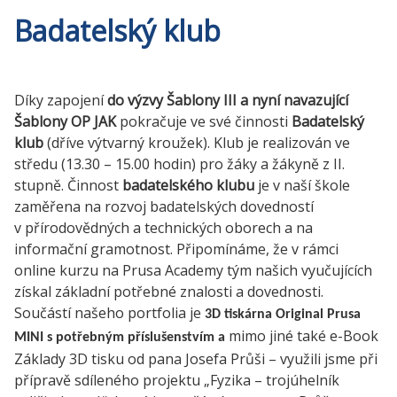
Badatelský klub
Díky zapojení
do výzvy Šablony III a nyní navazující
Šablony OP JAK
pokračuje ve své činnosti
Badatelský
klub
(dříve výtvarný kroužek). Klub je realizován ve
středu (13.30 – 15.00 hodin) pro žáky a žákyně z II.
stupně. Činnost
badatelského klubu
je v naší škole
zaměřena na rozvoj badatelských dovedností
v přírodovědných a technických oborech a na
informační gramotnost. Připomínáme, že v rámci
online kurzu na Prusa Academy tým našich vyučujících
získal základní potřebné znalosti a dovednosti.
Součástí našeho portfolia je
3D tiskárna Original Prusa
mimo jiné také e-Book
MINI s potřebným příslušenstvím a
Základy 3D tisku od pana Josefa Průši – využili jsme při
přípravě sdíleného projektu „Fyzika – trojúhelník