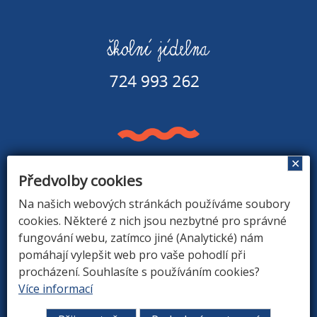
✕
Předvolby cookies
Základní škola a Mateřská škola v Rapšachu
378 07 Rapšach 290
Na našich webových stránkách používáme soubory
GPS souřadnice: 48.8779183N, 14.9374494E
cookies. Některé z nich jsou nezbytné pro správné
fungování webu, zatímco jiné (Analytické) nám
pomáhají vylepšit web pro vaše pohodlí při
procházení. Souhlasíte s používáním cookies?
ÚVOD
|
O ŠKOLE
|
ZÁKLADNÍ ŠKOLA
|
MATEŘSKÁ
Více informací
ŠKOLA
|
DRUŽINA
|
KONTAKTY