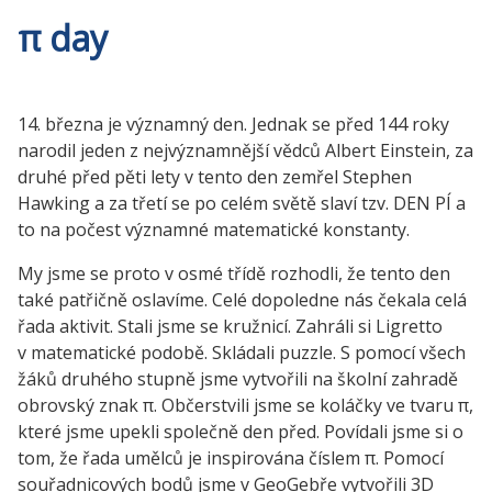
π day
14. března je významný den. Jednak se před 144 roky
narodil jeden z nejvýznamnější vědců Albert Einstein, za
druhé před pěti lety v tento den zemřel Stephen
Hawking a za třetí se po celém světě slaví tzv. DEN PÍ a
to na počest významné matematické konstanty.
My jsme se proto v osmé třídě rozhodli, že tento den
také patřičně oslavíme. Celé dopoledne nás čekala celá
řada aktivit. Stali jsme se kružnicí. Zahráli si Ligretto
v matematické podobě. Skládali puzzle. S pomocí všech
žáků druhého stupně jsme vytvořili na školní zahradě
obrovský znak π. Občerstvili jsme se koláčky ve tvaru π,
které jsme upekli společně den před. Povídali jsme si o
tom, že řada umělců je inspirována číslem π. Pomocí
souřadnicových bodů jsme v GeoGebře vytvořili 3D