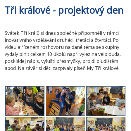
Tři králové - projektový den
Svátek Tří králů si dnes společně připomněli v rámci
inovativního vzdělávání druháci, třeťáci a čtvrťáci. Po
videu a řízeném rozhovoru na dané téma se skupiny
vydaly plnit celkem 10 úkolů např. vylez na velblouda,
poskládej nápis, vylušti přesmyčky, projdi bludištěm
apod. Na závěr si děti zazpívaly píseň My Tři králové.