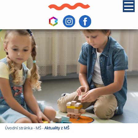
Úvodní stránka
-
MŠ
-
Aktuality z MŠ