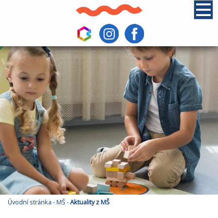
Úvodní stránka
-
MŠ
-
Aktuality z MŠ