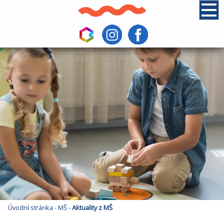
Úvodní stránka
-
MŠ
-
Aktuality z MŠ