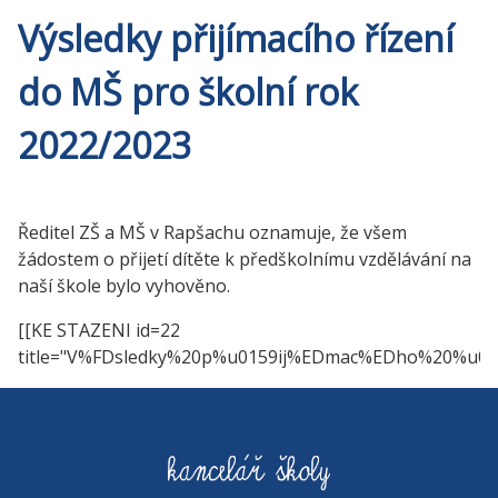
Výsledky přijímacího řízení
do MŠ pro školní rok
2022/2023
Ředitel ZŠ a MŠ v Rapšachu oznamuje, že všem
žádostem o přijetí dítěte k předškolnímu vzdělávání na
naší škole bylo vyhověno.
[[KE STAZENI id=22
title="V%FDsledky%20p%u0159ij%EDmac%EDho%20%u