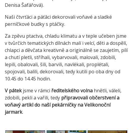
Denisa Šafářová).
Naši čtvrťáci a páťáci dekorovali voňavé a sladké
perníčkové budky s ptáčky.
Za zpěvu ptactva, chladu klimatu a v teple učeben jsme
v tvůrčích tematických dílnách malí i velcí, děti a dospělí,
chlapci a děvčata kreativně a originálně se zaujetím, pílí
a chutí pletli, stříhali, vybarvovali, malovali, zdobili,
lepili, obalovali, šili, barvili, navlékali, proplétali,
spojovali, balili, dekorovali, tedy kutili po oba dny od
10.45 do 14.45 hodin.
V pátek
jsme v rámci
ředitelského volna
hnětli, váleli,
zdobili, pekli a vařili, tedy
připravovali občerstvení a
voňavý artikl do naší pekárničky na Velikonoční
jarmark
.