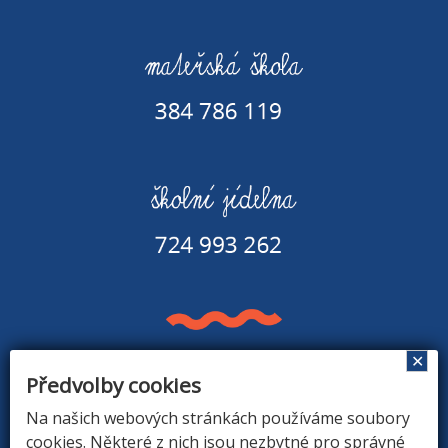
✕
Předvolby cookies
Základní škola a Mateřská škola v Rapšachu
378 07 Rapšach 290
Na našich webových stránkách používáme soubory
GPS souřadnice: 48.8779183N, 14.9374494E
cookies. Některé z nich jsou nezbytné pro správné