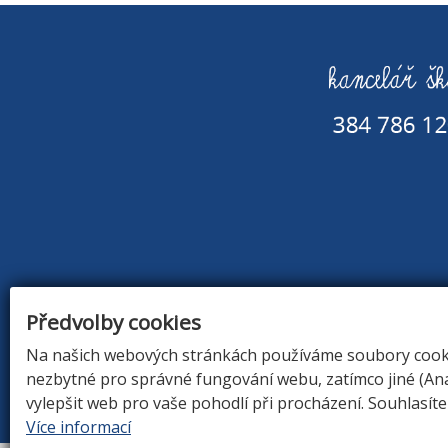
Předvolby cookies
Na našich webových stránkách používáme soubory cookie
nezbytné pro správné fungování webu, zatímco jiné (An
ÚVOD
|
O Š
vylepšit web pro vaše pohodlí při procházení. Souhlasít
Více informací