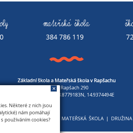
Základní škola a Mateřská škola v Rapšachu
378 07 Rapšach 290
✕
GPS souřadnice: 48.8779183N, 14.9374494E
s. Některé z nich jsou
alytické) nám pomáhají
KOLE
|
ZÁKLADNÍ ŠKOLA
|
MATEŘSKÁ ŠKOLA
|
DRUŽINA
e s používáním cookies?