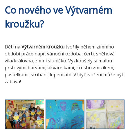
Co nového ve Výtvarném
kroužku?
Děti na
Výtvarném kroužku
tvořily během zimního
období práce např. vánoční ozdoba, čerti, sněhová
víla/královna, zimní sluníčko. Vyzkoušely si malbu
prstovými barvami, akvarelkami, kresbu zmizíkem,
pastelkami, stříhání, lepení atd. Vždyť tvoření může být
zábava!