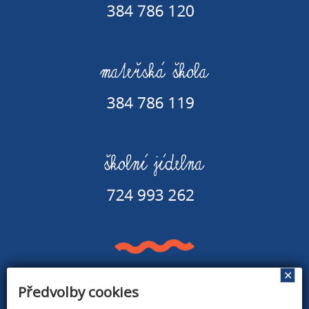
✕
Předvolby cookies
Základní škola a Mateřská škola v Rapšachu