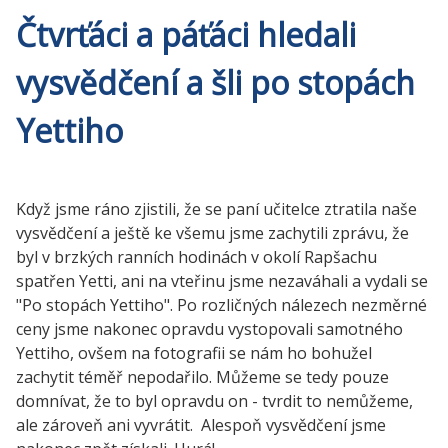
Čtvrťáci a páťáci hledali
vysvědčení a šli po stopách
Yettiho
Když jsme ráno zjistili, že se paní učitelce ztratila naše
vysvědčení a ještě ke všemu jsme zachytili zprávu, že
byl v brzkých ranních hodinách v okolí Rapšachu
spatřen Yetti, ani na vteřinu jsme nezaváhali a vydali se
"Po stopách Yettiho". Po rozličných nálezech nezměrné
ceny jsme nakonec opravdu vystopovali samotného
Yettiho, ovšem na fotografii se nám ho bohužel
zachytit téměř nepodařilo. Můžeme se tedy pouze
domnívat, že to byl opravdu on - tvrdit to nemůžeme,
ale zároveň ani vyvrátit. Alespoň vysvědčení jsme