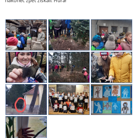
nakonec zpět získali. Hurá!