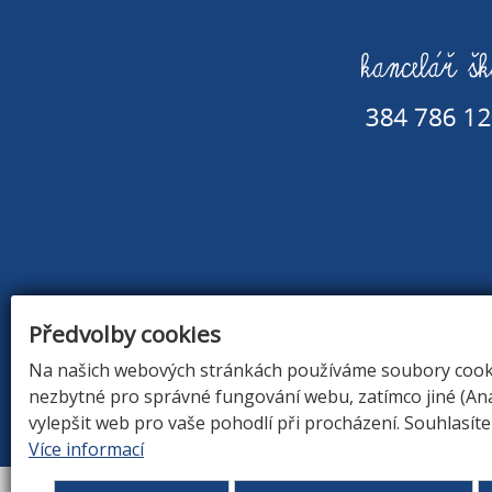
Předvolby cookies
Na našich webových stránkách používáme soubory cookie
nezbytné pro správné fungování webu, zatímco jiné (An
ÚVOD
|
O Š
vylepšit web pro vaše pohodlí při procházení. Souhlasít
Více informací