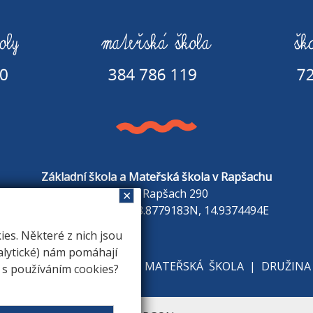
Základní škola a Mateřská škola v Rapšachu
378 07 Rapšach 290
✕
GPS souřadnice: 48.8779183N, 14.9374494E
s. Některé z nich jsou
alytické) nám pomáhají
KOLE
|
ZÁKLADNÍ ŠKOLA
|
MATEŘSKÁ ŠKOLA
|
DRUŽINA
e s používáním cookies?