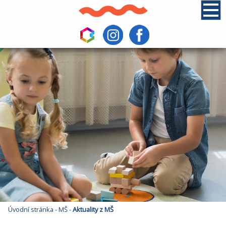
Úvodní stránka
-
MŠ
-
Aktuality z MŠ