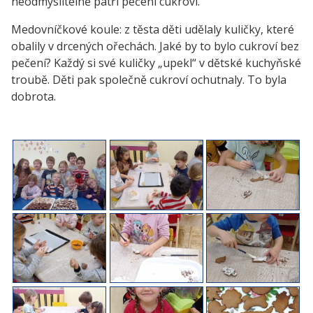
neodmyslitelně patří pečení cukroví.
Medovníčkové koule: z těsta děti udělaly kuličky, které
obalily v drcených ořechách. Jaké by to bylo cukroví bez
pečení? Každý si své kuličky „upekl“ v dětské kuchyňské
troubě. Děti pak společně cukroví ochutnaly. To byla
dobrota.