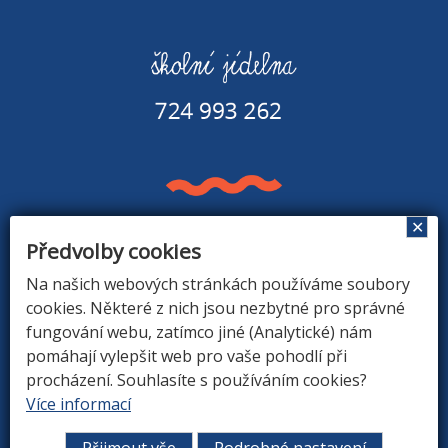
✕
Předvolby cookies
Základní škola a Mateřská škola v Rapšachu
378 07 Rapšach 290
Na našich webových stránkách používáme soubory
GPS souřadnice: 48.8779183N, 14.9374494E
cookies. Některé z nich jsou nezbytné pro správné
fungování webu, zatímco jiné (Analytické) nám
pomáhají vylepšit web pro vaše pohodlí při
procházení. Souhlasíte s používáním cookies?
ÚVOD
|
O ŠKOLE
|
ZÁKLADNÍ ŠKOLA
|
MATEŘSKÁ
Více informací
ŠKOLA
|
DRUŽINA
|
KONTAKTY