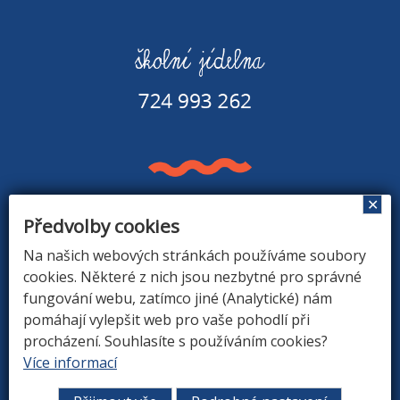
✕
Předvolby cookies
Základní škola a Mateřská škola v Rapšachu
378 07 Rapšach 290
Na našich webových stránkách používáme soubory
GPS souřadnice: 48.8779183N, 14.9374494E
cookies. Některé z nich jsou nezbytné pro správné
fungování webu, zatímco jiné (Analytické) nám
pomáhají vylepšit web pro vaše pohodlí při
procházení. Souhlasíte s používáním cookies?
ÚVOD
|
O ŠKOLE
|
ZÁKLADNÍ ŠKOLA
|
MATEŘSKÁ
Více informací
ŠKOLA
|
DRUŽINA
|
KONTAKTY