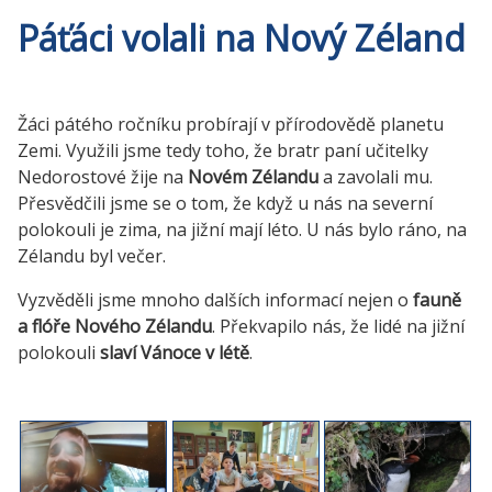
Páťáci volali na Nový Zéland
Žáci pátého ročníku probírají v přírodovědě planetu
Zemi. Využili jsme tedy toho, že bratr paní učitelky
Nedorostové žije na
Novém Zélandu
a zavolali mu.
Přesvědčili jsme se o tom, že když u nás na severní
polokouli je zima, na jižní mají léto. U nás bylo ráno, na
Zélandu byl večer.
Vyzvěděli jsme mnoho dalších informací nejen o
fauně
a flóře Nového Zélandu
. Překvapilo nás, že lidé na jižní
polokouli
slaví Vánoce v létě
.