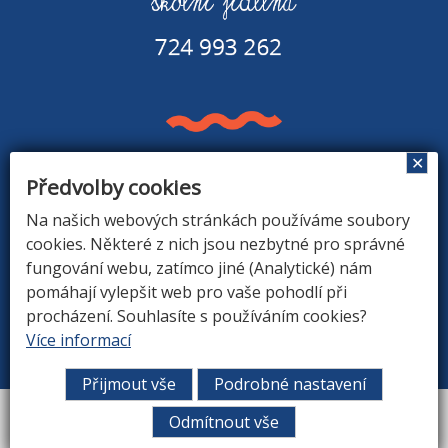
✕
Předvolby cookies
Základní škola a Mateřská škola v Rapšachu
378 07 Rapšach 290
Na našich webových stránkách používáme soubory
GPS souřadnice: 48.8779183N, 14.9374494E
cookies. Některé z nich jsou nezbytné pro správné
fungování webu, zatímco jiné (Analytické) nám
pomáhají vylepšit web pro vaše pohodlí při
procházení. Souhlasíte s používáním cookies?
ÚVOD
|
O ŠKOLE
|
ZÁKLADNÍ ŠKOLA
|
MATEŘSKÁ
Více informací
ŠKOLA
|
DRUŽINA
|
KONTAKTY
Přijmout vše
Podrobné nastavení
Vytvořil
ARGON systems
Odmítnout vše
Tvorba webových stránek
RAZ DVA WEB