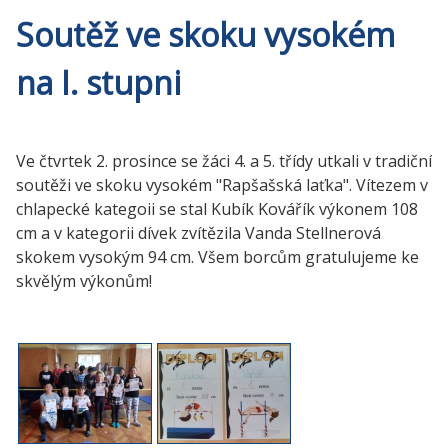
Soutěž ve skoku vysokém
na I. stupni
Ve čtvrtek 2. prosince se žáci 4. a 5. třídy utkali v tradiční
soutěži ve skoku vysokém "Rapšašská laťka". Vítezem v
chlapecké kategoii se stal Kubík Kovářík výkonem 108
cm a v kategorii dívek zvítězila Vanda Stellnerová
skokem vysokým 94 cm. Všem borcům gratulujeme ke
skvělým výkonům!